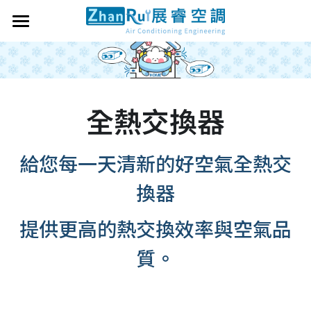
×
×
部落格分類
商品分類
首頁
服務項目
所有商品分類
所有博客分類
全熱交換器
工程實績
空調規劃安裝
冷氣空調維修
關於我們
給您每一天清新的好空氣全熱交
冷氣空調保養
網路購物
換器
全熱交換系統
搜索
提供更高的熱交換效率與空氣品
埋入除溼系統
質。
LINE