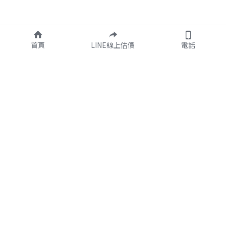
首頁
LINE線上估價
電話
關於我們
營業時間：
人才招募
營業時間：週一至週五
                      8:30 - 18:00
行銷部門
網路部門
休假：國定例假日公休
門市部門